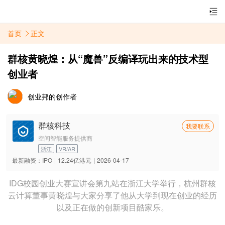
首页
正文
群核黄晓煌：从“魔兽”反编译玩出来的技术型
创业者
创业邦的创作者
群核科技
我要联系
空间智能服务提供商
浙江
VR/AR
最新融资：
IPO
|
12.24亿港元
|
2026-04-17
IDG校园创业大赛宣讲会第九站在浙江大学举行，杭州群核
云计算董事黄晓煌与大家分享了他从大学到现在创业的经历
以及正在做的创新项目酷家乐。