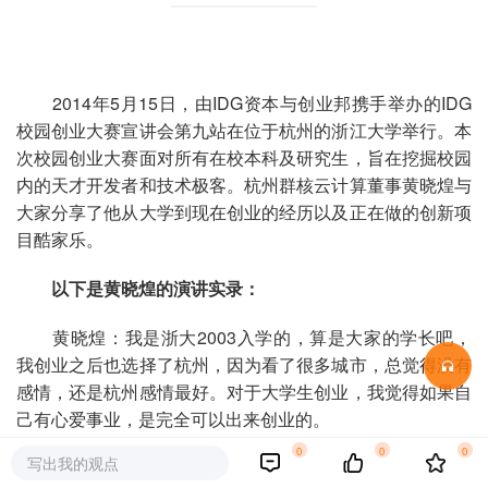
2014年5月15日，由IDG资本与创业邦携手举办的IDG
校园创业大赛宣讲会第九站在位于杭州的浙江大学举行。本
次校园创业大赛面对所有在校本科及研究生，旨在挖掘校园
内的天才开发者和技术极客。杭州群核云计算董事黄晓煌与
大家分享了他从大学到现在创业的经历以及正在做的创新项
目酷家乐。
以下是黄晓煌的演讲实录：
黄晓煌：我是浙大2003入学的，算是大家的学长吧，
我创业之后也选择了杭州，因为看了很多城市，总觉得没有
感情，还是杭州感情最好。对于大学生创业，我觉得如果自
己有心爱事业，是完全可以出来创业的。
0
0
0
写出我的观点
我们的项目叫酷家乐，是技术导向型的创业项目。主要