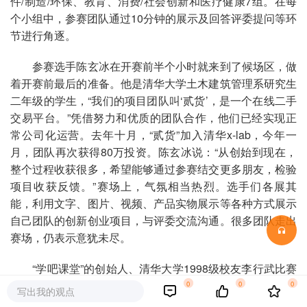
件/制造/环保、教育、消费/社会创新和医疗健康7组。在每
个小组中，参赛团队通过10分钟的展示及回答评委提问等环
节进行角逐。
参赛选手陈玄冰在开赛前半个小时就来到了候场区，做
着开赛前最后的准备。他是清华大学土木建筑管理系研究生
二年级的学生，“我们的项目团队叫‘贰货’，是一个在线二手
交易平台。”凭借努力和优质的团队合作，他们已经实现正
常公司化运营。去年十月，“贰货”加入清华x-lab，今年一
月，团队再次获得80万投资。陈玄冰说：“从创始到现在，
整个过程收获很多，希望能够通过参赛结交更多朋友，检验
项目收获反馈。”赛场上，气氛相当热烈。选手们各展其
能，利用文字、图片、视频、产品实物展示等各种方式展示
自己团队的创新创业项目，与评委交流沟通。很多团队走出
赛场，仍表示意犹未尽。
“学吧课堂”的创始人、清华大学1998级校友李行武比赛
之后告诉记者说，2013开始他们的团队就在为创业项目做
0
0
0
写出我的观点
准备，去年他参加了首届“校长杯”但抱憾而归。2014年5