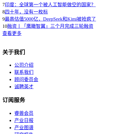
7
印度：全球第一个被人工智能做空的国家？
8
四十年，没有一枚标
9
最高估值5000亿，DeepSeek和Kimi被抢疯了
10
融资丨「鹰瞰智翼」三个月完成三轮融资
查看更多
关于我们
公司介绍
联系我们
顾问委员会
诚聘英才
订阅服务
睿兽会员
产业日报
产业图谱