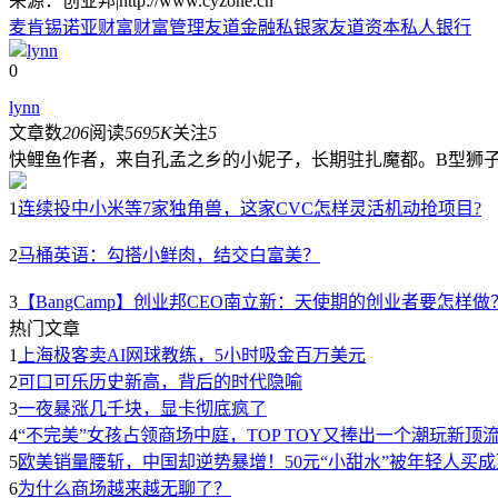
来源：创业邦|http://www.cyzone.cn
麦肯锡
诺亚财富
财富管理
友道金融
私银家
友道资本
私人银行
lynn
0
lynn
文章数
206
阅读
5695K
关注
5
快鲤鱼作者，来自孔孟之乡的小妮子，长期驻扎魔都。B型狮
1
连续投中小米等7家独角兽，这家CVC怎样灵活机动抢项目?
2
马桶英语：勾搭小鲜肉，结交白富美？
3
【BangCamp】创业邦CEO南立新：天使期的创业者要怎样做
热门文章
1
上海极客卖AI网球教练，5小时吸金百万美元
2
可口可乐历史新高，背后的时代隐喻
3
一夜暴涨几千块，显卡彻底疯了
4
“不完美”女孩占领商场中庭，TOP TOY又捧出一个潮玩新顶
5
欧美销量腰斩，中国却逆势暴增！50元“小甜水”被年轻人买
6
为什么商场越来越无聊了？