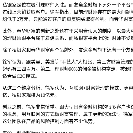
私银家定位在吸引理财师入驻。而友道金融旗下另外一个平台
“
过线上营销获取客户。徐军指出，目前理财师存在的最大问题
均低于
2
万元，只能通过客户的重复购买取得盈利。而春华财富
此外，春华财富的创新之处还在于采用合伙人的制度，以最大
的理财师跟平台属于雇佣关系，而私银家平台上的理财师不受
除了私银家和春华财富两个品牌外，友道金融旗下还有一个友
徐军认为，跟美容、美发等
“
手艺人
”
人相比，第三方财富管理
起码有三四百万。第二、理财师
90%
的佣金被机构拿走，被剥
适合做
C2C
模式。
从这三个维度分析，徐军认为，互联网
+
财富管理的模式，更
亿，私银家规模为
10
亿元。
创业之前，徐军非常慎重。跟大型国有金融机构的很多客户也
的概念，用互联网的方式做财富管理，属于更新的玩法
”
。徐军
这让团队在产品的风险控制方面有不少优势。