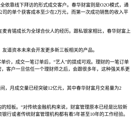
完全依靠线下拜访的形式成交客户。春华财富则是
O2O
模式，通
公司的单个获客成本至少在
2
万元，而第一次成功销售的收入平
在麦肯锡成长为全球合伙人的经历。跟私银家相比，春华财富上
，友道资本未来会开发更多新三板相关的产品。
客单价，成交一笔订单后，
“
艺人
”
的提成可观。理财的一笔订单
密，客户一旦信任一个理财师之后，会跟很多年，这种强关系更
时间，月成交量已经突破
12
亿元，其中春华财富月交易量为
2
构的短板。
“
对传统金融机构来说，财富管理原本已经是比较新
资银行或者传统财富管理机构都有着
5
年甚至
10
年的工作经验。