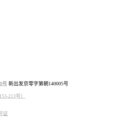
10号
新出发京零字第朝140005号
3-213号）
可证