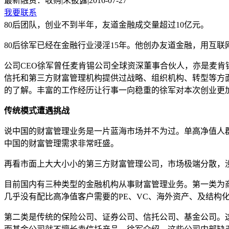
最新融资：
收购
|
未披露
|
2016-07-27
我要联系
80后团队，创业不到半年，友道金融成交量超过10亿元。
80
后徐军已经在金融行业浸淫
15
年。他创办友道金融，用互联
公司
CEO
徐军曾任麦肯锡公司全球资深董事合伙人，亦是麦肯
信托和第三方财富管理机构提供过战略、组织机构、转型等方
的了解。丰富的工作经历让行事一向稳重的徐军对本次创业更
传统模式遭遇挑战
说中国的财富管理业务是一片蓝海市场并不为过。单高净值人
中国的财富管理需求非常旺盛。
再看市面上大大小小的第三方财富管理公司，市场极端分散，
目前国内有三种类型的金融机构从事财富管理业务。第一类为
几乎没有配比高净值客户需要的
PE
、
VC
、海外资产、及结构
第二类是传统的保险公司、证券公司、信托公司、基金公司。