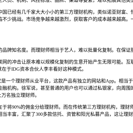
乏人员、机制、风控标准、品牌、渠道等要素，难以拓展其他类
中国已经有几千家大大小小的第三方理财机构，类似诺亚财富、
临不少挑战。市场竞争越来越激烈，获取客户的成本越来越高。
的品牌知名度。而理财师相当于艺人，难以批量化复制。在保证
联网的冲击让原本难以规模化复制的生意开始产生无限可能。互
就在于
IDG
资本合伙人李丰看好这种模式。
家是一个理财师从业平台，这款产品有独立的网站和
App
。相当于
金融机构。徐军说，甚至普通的用户也可以通过私银家，向周围
上万名独立理财师。
在于将
90%
的佣金分给理财师。而在传统第三方理财机构，理财
相当丰富，汇聚了
300
多款信托、资管和阳光私募产品，这让理财