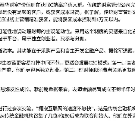
春华财富
”
价值则在获取
C
端高净值人群。传统的财富管理公司
就是没有足够的客户，或获客成本过高。据了解，传统财富管理
通过线上营销精准获客，能将获客成本控制到
1
万元以内。
可能性地调动理财师的主观能动性。采用这个制度的灵感来自他
雇于平台，属于独立创业者，只参与分佣。
道资本。其功能在于采购产品和自主开发金融产品。据徐军透露
的生态链更容易打掉中间环节，更适合发展
C2C
模式。第一、高
削严重，他们更容易独立创业。第三、理财师和消费者关系更紧
容易爆发性成长。就前期数据来看，友道金融尽管成立不到半年
进行过多次交流。
“
拥抱互联网的速度不够快
”
，这是传统金融机
从传统金融机构召集了几位
4
位
80
后成为联合创始人，他们在外