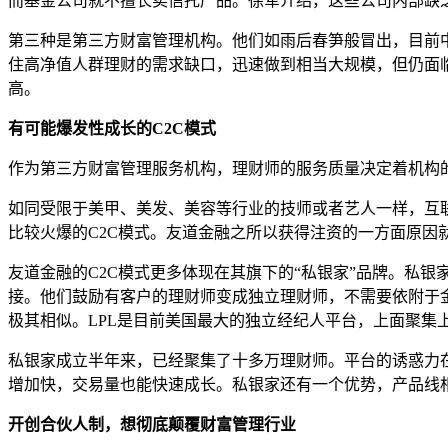
而基金公司就不擅长卖信托产品。徐军介绍，这些公司内部缺
第三种是第三方财富管理机构。他们如雨后春笋般冒出，目前
住高净值人群理财的需求缺口，迅速做到相当大规模，但仍面
高。
有可能爆发性成长的
C2C
模式
作为第三方财富管理服务机构，理财师的服务质量决定着机构
如同受限于美甲、美发、美容等行业的技师或者艺人一样，互
比较火爆的
C2C
模式。友道金融之所以获得注资的一方面原因
友道金融的
C2C
模式更多体现在其旗下的
“
私银家
”
品牌。私银
接。他们鼓励有客户的理财师变成独立理财师，不需要依附于
极其相似。
LPL
是目前美国最大的独立经纪人平台，上面聚集
私银家成立半年来，已经聚集了十多万理财师。平台的诱惑力
增加快，交易量也能快速成长。私银家还有一个优势，产品线
开创合伙人制，想彻底颠覆财富管理行业