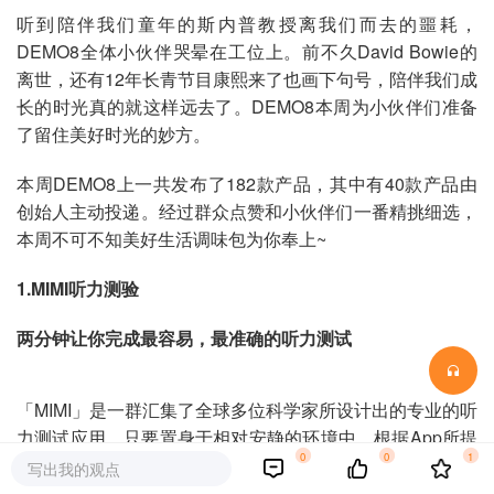
听到陪伴我们童年的斯内普教授离我们而去的噩耗，
DEMO8全体小伙伴哭晕在工位上。前不久David Bowie的
离世，还有12年长青节目康熙来了也画下句号，陪伴我们成
长的时光真的就这样远去了。DEMO8本周为小伙伴们准备
了留住美好时光的妙方。
本周DEMO8上一共发布了182款产品，其中有40款产品由
创始人主动投递。经过群众点赞和小伙伴们一番精挑细选，
本周不可不知美好生活调味包为你奉上~
1.MIMI听力测验
两分钟让你完成最容易，最准确的听力测试
「MIMI」是一群汇集了全球多位科学家所设计出的专业的听
力测试应用，只要置身于相对安静的环境中，根据App所提
0
0
1
出的指使一步步进行测试，就能够相对准确得出自己的听力
写出我的观点
年龄。使用过之后你会发现，原来你并不是最了解自己耳朵