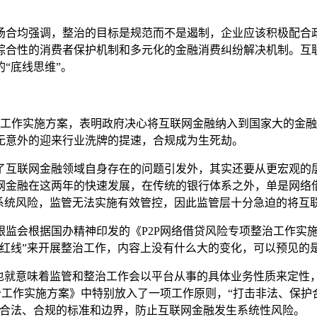
合均强调，整治的目标是规范而不是遏制，企业应该积极配合政
综合性的消费者保护机制和多元化的金融消费纠纷解决机制。互
“底线思维”。
工作实施方案，表明政府决心将互联网金融纳入到国家大的金融
无意外的迎来行业洗牌的提速，合规成为生死劫。
互联网金融领域自身存在的问题引发外，其实还要从更宏观的层
金融在这两年的快速发展，在传统的银行体系之外，单是网络借贷
发系统风险，监管无法实施有效管控，因此监管层十分急迫的将互
会根据国办精神印发的《P2P网络借贷风险专项整治工作实施
条红线”来开展整治工作，内容上没有什么大的变化，可以预见的
就意味着监管和整治工作会以平台从事的具体业务性质来定性，
治工作实施方案》中特别放入了一项工作原则，“打击非法、保
立合法、合规的标准和边界，防止互联网金融发生系统性风险。