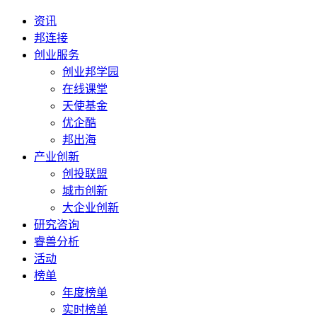
资讯
邦连接
创业服务
创业邦学园
在线课堂
天使基金
优企酷
邦出海
产业创新
创投联盟
城市创新
大企业创新
研究咨询
睿兽分析
活动
榜单
年度榜单
实时榜单