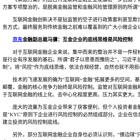
方案专项整治的，是脱离金融监管和金融风险管理原则的所谓
互联网金融创新决不是钻监管的空子进行政策套利甚至欺诈
务方式，最终服务到传统金融之前难以覆盖到的广大小微企业
京东
金融副总裁马骥：互金企业的底线思维是风险控制
对于互联网金融企业来说，集中而来的整治并不是一件轻松
是行业有序发展的基石。所谓“君子以思患而豫防之”，习近平
制”。将“风控”作为底线思维，依法合规经营，自然也就不用担
技术的飞速发展的确为“互联网+金融”拓展更多的空间，基于
颠覆，金融的核心竞争力始终是风险控制。监管对互联网金融
于互联网金融的线上化、去中心化程度更高，压力其实更大。
庞大的流量为互金企业带来了获客便利，但个人投资者金融
是"KYC"原则下企业进行风险控制的必然组成部分。企业在
建立投资的风险控制底线。
另外，部分互联网金融企业自身也必须认识到，“擦边球”只