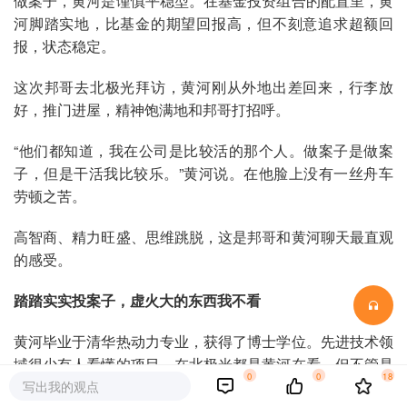
做案子，黄河是谨慎平稳型。在基金投资组合的配置里，黄
河脚踏实地，比基金的期望回报高，但不刻意追求超额回
报，状态稳定。
这次邦哥去北极光拜访，黄河刚从外地出差回来，行李放
好，推门进屋，精神饱满地和邦哥打招呼。
“他们都知道，我在公司是比较活的那个人。做案子是做案
子，但是干活我比较乐。”黄河说。在他脸上没有一丝舟车
劳顿之苦。
高智商、精力旺盛、思维跳脱，这是邦哥和黄河聊天最直观
的感受。
踏踏实实投案子，虚火大的东西我不看
黄河毕业于清华热动力专业，获得了博士学位。先进技术领
域很少有人看懂的项目，在北极光都是黄河在看。但不管是
0
0
18
互联网还是时下大火的AR、VR、AI，黄河却都没有涉及，
写出我的观点