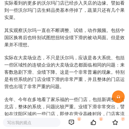
实际看到的更多的沃尔玛门店已经步入关店的边缘。譬如看
到一些沃尔玛门店生鲜品类基本停掉了，蔬菜只还有几个果
实菜。
其实观察沃尔玛一直在不断调整、试错，动作频频。包括中
国区换将后也特别试图想扭转业绩下滑的被动局面。但是效
果并不理想。
实际在大卖场业态，不只是沃尔玛，应该是各大系统、包括
一些区域性的连锁企业的大卖场业态都面临相同的问题：来
客数急剧下滑、业绩下降。这是一个非常普遍的现象。特别
是有些系统的门店业绩下滑的非常严重，并且整体的门店运
营也出现了非常严重的问题。
去年、今年在多地看了家乐福的一些门店，包括新调整的古
北店，整体的系统，问题比较严重。业绩下滑非常突出，譬
如在沈阳区域的一些门店，即使在营业高峰时段，门店客流
0
0
7
也是非常稀疏。并且整体体系的管理出现较大问题，最好的
写出我的观点
古北店，即使在门店刚刚调整之后，员工聚堆现象严重，在