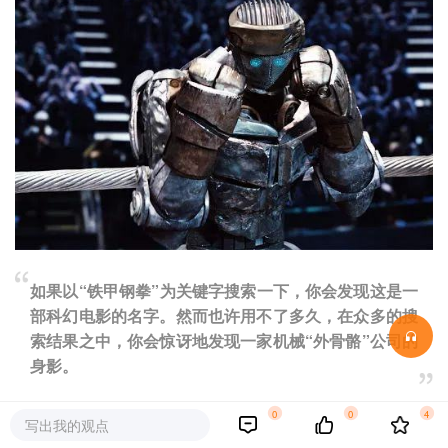
如果以“铁甲钢拳”为关键字搜索一下，你会发现这是一
部科幻电影的名字。然而也许用不了多久，在众多的搜
索结果之中，你会惊讶地发现一家机械“外骨骼”公司的
身影。
0
0
4
外骨骼，又称动力装甲或动力服
，是一种由外骨骼模样的框
写出我的观点
架组成，且可让人穿戴的机器，这种装备可以为身体动作提