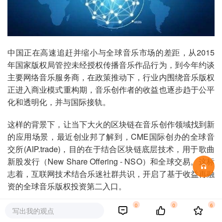
中国正在高速追赶并缩小与全球音乐市场的差距，从2015
年国家版权局管控未经授权传播音乐作品行为，到今年约谈
主要网络音乐服务商，在政策推动下，行业内围绕音乐版权
正进入商业模式重构期，音乐创作者的收益也逐步趋于公平
化和透明化，并与国际接轨。
这样的背景下，让当下大火的区块链在音乐创作领域找到新
的应用场景，最近创业邦了解到，CME国际创办的全球音
交所(AIP.trade)，目的在于结合区块链底层技术，用于歌曲
新股发行（New Share Offering - NSO）和全球交易。这标
志着，互联网技术结合乐迷社群共识，开启了基于收益再融
资的全球音乐版权投资第二入口。
0
0
6
全球音乐版权投资的第二入口
写出我的观点