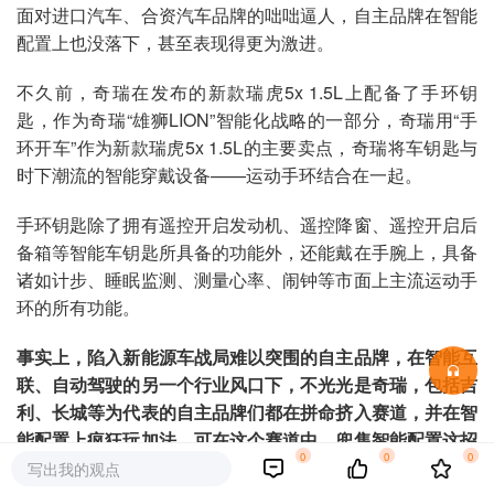
面对进口汽车、合资汽车品牌的咄咄逼人，自主品牌在智能
配置上也没落下，甚至表现得更为激进。
不久前，奇瑞在发布的新款瑞虎5x 1.5L上配备了手环钥
匙，作为奇瑞“雄狮LION”智能化战略的一部分，奇瑞用“手
环开车”作为新款瑞虎5x 1.5L的主要卖点，奇瑞将车钥匙与
时下潮流的智能穿戴设备——运动手环结合在一起。
手环钥匙除了拥有遥控开启发动机、遥控降窗、遥控开启后
备箱等智能车钥匙所具备的功能外，还能戴在手腕上，具备
诸如计步、睡眠监测、测量心率、闹钟等市面上主流运动手
环的所有功能。
事实上，陷入新能源车战局难以突围的自主品牌，在智能互
联、自动驾驶的另一个行业风口下，不光光是奇瑞，包括吉
利、长城等为代表的自主品牌们都在拼命挤入赛道，并在智
能配置上疯狂玩加法。可在这个赛道中，兜售智能配置这招
0
0
0
真的好使吗？
写出我的观点