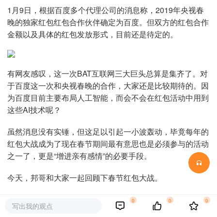
1月9日，根据百度多个代理公司的消息称，2019年央视春
晚的独家红包红包合作伙伴确定为百度。但双方的红包合作
金额以及具体的红包发放形式，目前还是待定的。
有网友感叹，这一次BAT互联网三大巨头总算是集齐了。对
于百度这一次和央视春晚的合作，大家还是比较期待的。因
为百度目前主要布局人工智能，而会不会在红包活动中用到
这些AI技术呢？
虽然消息没有实锤，但这足以引起一小波轰动，毕竟每年的
红包大战成为了现在春节期间最有意思也是必须参与的活动
之一了，更是“增进亲有感情”的必要手段。
今天，邦哥和大家一起回顾下春节红包大战。
2014年初微信推出红包这一功能，并在春节期间风靡一
0
0
0
写出我的观点
时，在当时还被马爸爸戏称为“偷袭珍珠港”。