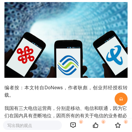
编者按：本文转自DoNews，作者耿彪，创业邦经授权转
载。
我国有三大电信运营商，分别是移动、电信和联通，因为它
们在国内具有垄断地位，因而所有的有关于电信的业务都必
须经过这几个电信运营商来进行操作，比如说我们的手机上
0
0
0
写出我的观点
网、光纤宽带等服务，都需要电信运营商提供基础的接入服