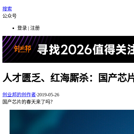
搜索
公众号
登录 | 注册
人才匮乏、红海厮杀：国产芯
创业邦的创作者
·
2019-05-26
国产芯片的春天来了吗？