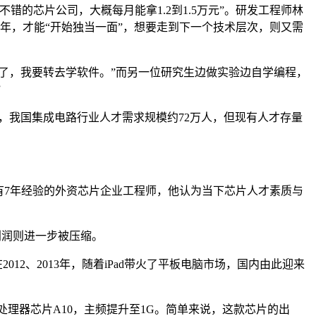
的芯片公司，大概每月能拿1.2到1.5万元”。研发工程师林
年，才能“开始独当一面”，想要走到下一个技术层次，则又需
了，我要转去学软件。”而另一位研究生边做实验边自学编程，
”
前后，我国集成电路行业人才需求规模约72万人，但现有人才存量
有7年经验的外资芯片企业工程师，他认为当下芯片人才素质与
利润则进一步被压缩。
2、2013年，随着iPad带火了平板电脑市场，国内由此迎来
处理器芯片A10，主频提升至1G。简单来说，这款芯片的出