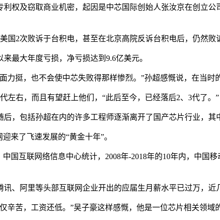
犯专利权及窃取商业机密，起因是中芯国际创始人张汝京在创立
国2次败诉于台积电，甚至在北京高院反诉台积电后，仍然败诉，
以来最大年度亏损，净亏损达到9.6亿美元。
全面力挺，也不会使中芯失败得那样惨烈。”孙超感慨说，在当时
代左右，而且有望赶上他们，“此后至今，已经落后2、3代了。”
随后，包括孙超在内的许多工程师逐渐离开了国产芯片行业，其
网迎来了飞速发展的“黄金十年”。
口。中国互联网络信息中心统计，2008年-2018年的10年内，中国
腾讯、阿里等头部互联网企业开出的应届生月薪水平已过万，近几
不仅辛苦，工资还低。”吴子豪这样感慨，他是一位芯片相关领域