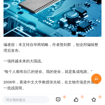
编者按：本文转自华商韬略，作者熊剑辉 ，创业邦编辑整
理后发布。
一场跨越未来的大国战。
“每个人都有自己的使命。我的使命，就是集成电路。”
2006年，香港中文大学教授张光裕，在文物市场意外发现
一批战国简。
0
1
3
这批竹简惨遭盗掘，出土的地址、时间已无处可考。古董商
写出我的观点
为方便贩卖，提供了8支样简图片。