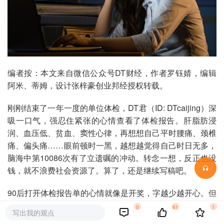
编者按：本文来自微信公众号DT财经，作者罗钰婧，编辑
阿米、蒂姆，设计张梓豪创业邦经授权转载。
刚刚结束了一年一度的单位体检，DT君（ID: DTcaijing）深
吸一口气，强忍住紧张的心情查看了体检报告。肝脂肪浸
润、血压低、贫血、窦性心律，再想想自己平时腰痛、颈椎
痛、偏头痛……眼前顿时一黑，越想越觉得自己时日无多，
脑海中第10086次有了立遗嘱的冲动。转念一想，反正也没
钱，就不浪费社会资源了。算了，还是继续写稿吧。
90后打开体检报告单的心情就像是开奖，字越少越开心。但
可惜的是，事与愿违。上海外服联合《大众医学》发布的
0
61
1
写出我的观点
《2018上海白领健康指数报告》显示，2017年上海白领体