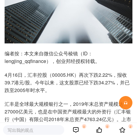
编者按：本文来自微信公众号棱镜（ID：
lengjing_qqfinance），创业邦经授权转载。
4月16日，汇丰控股（00005.HK）再次下跌2.22%，报收
39.7港元/股。今年以来，这支股票已经下跌34.27%，并已
跌至2005年时水平。
汇丰是全球最大规模银行之一，2019年末总资产规模达
27000亿美元，也是在中国资产规模最大的外资行（汇丰银
行（中国）有限公司2018年末总资产4763.24亿元）。上市
公司汇丰控股曾是香港本地人最爱的股票之一，因为长期按
0
0
2
写出我的观点
季度高分红，被称为“孤儿寡母股”：即便独自拉扯孩子的寡