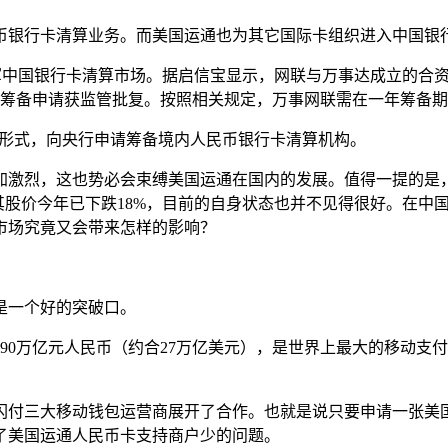
币银行卡清算业务。而美国运通也为其它国际卡组织进入中国银
式进军中国银行卡清算市场。据启信宝显示，网联与万事达成立的合
构筹备申请获监管批复。按照相关规定，万事网联需在一年筹备
的形式，向央行申请筹备境内人民币银行卡清算机构。
激烈，这也势必会束缚美国运通在国内的发展。值得一提的是，
，其股价今年已下跌18%，目前的自身状态也并不见得很好。在
市场究竟又会带来怎样的影响？
是一个好的突破口。
190万亿元人民币（约合27万亿美元），是世界上最大的移动
闪付三大移动钱包运营商展开了合作。也就是说只要申请一张美
了美国运通人民币卡支持商户少的问题。