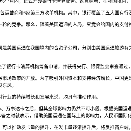
6个月内，正式开办银行卡清算业务。这意味着，在我国境内，
钱包运营商和6家第三方收单机构。其中，银行覆盖了五大国有行
一轮的竞争。那么，随着美国运通的入局，究竟会给国内的支付
司是美国运通在我国境内的合资子公司，分别由美国运通旅游有关
。
，便提交了银行卡清算机构筹备申请，并获得央行、银保监会审查通
融市场政策的开放。为了吸引外国资本和支持经济增长，中国更是
股东风。
付行业的持续增长和发展来说，均具有推动作用。
sa、万事达卡之后，但其全球影响力仍然不可小觑。根据美国运通
准筹备之时就表示，借助美国运通在国际上的影响力，人民币国际
，可以推动发卡量的提升，在发卡量逐渐提升后，将反推商户端