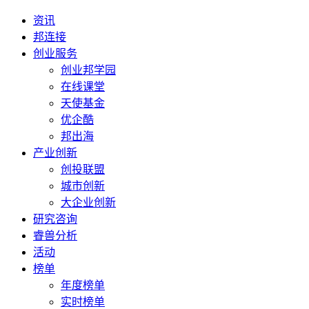
资讯
邦连接
创业服务
创业邦学园
在线课堂
天使基金
优企酷
邦出海
产业创新
创投联盟
城市创新
大企业创新
研究咨询
睿兽分析
活动
榜单
年度榜单
实时榜单