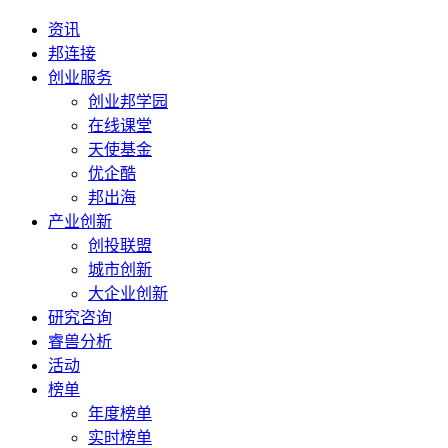
资讯
邦连接
创业服务
创业邦学园
在线课堂
天使基金
优企酷
邦出海
产业创新
创投联盟
城市创新
大企业创新
研究咨询
睿兽分析
活动
榜单
年度榜单
实时榜单