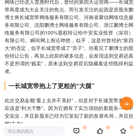
网络已经进入普惠时代后，曾经的第四大运营商——长城宽
带再度成为大众关注的焦点。而引发关注的起因是原股东鹏
博士将长城宽带网络服务有限公司、河南省聚信网络信息服
务有限公司、沈阳鹏博士网络服务有限公司、浙江鹏博士网
络服务有限公司的100%股权转让给中安实业投资（深圳）
有限公司。瞬间网上舆论哗然，似乎，这是对曾经的“第四
大”的否定，似乎长城宽带成了“弃子”。但看完了鹏博士的股
份转让公告，再加上此前的诸多信息，会发现这则交易还真
不是所谓的“贱卖”，原来这则交易背后隐藏着这些既得利益
者。
一长城宽带抱上了更粗的“大腿”
此次交易金额“看上去并不美好”，但是对于长城宽带来说，
应该是“利大于弊”。因为它拥有了实力强劲的新股东——中
安实业，并且新股东已经为它策划了新的发展布局，并且担
纲“主力”。
0
0
0
写出我的观点
来看下中安实业，据资料显示，中安实业注册资本1000万