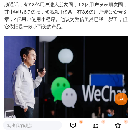
频通话；有7.8亿用户进入朋友圈，1.2亿用户发表朋友圈，
其中照片6.7亿张，短视频1亿条；有3.6亿用户读公众号文
章，4亿用户使用小程序。他认为微信虽然已经十岁了，但
它依旧是一款小而美的产品。
0
0
3
写出我的观点
另外张小龙还预告在未来，微信团队将会开发一套专属于微