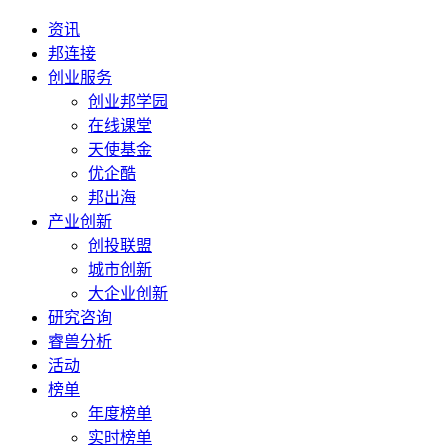
资讯
邦连接
创业服务
创业邦学园
在线课堂
天使基金
优企酷
邦出海
产业创新
创投联盟
城市创新
大企业创新
研究咨询
睿兽分析
活动
榜单
年度榜单
实时榜单