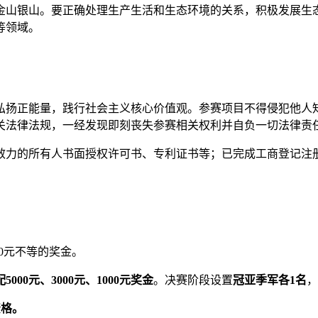
金山银山。要正确处理生产生活和生态环境的关系，积极发展生
等领域。
弘扬正能量，践行社会主义核心价值观。参赛项目不得侵犯他人
关法律法规，一经发现即刻丧失参赛相关权利并自负一切法律责
效力的所有人书面授权许可书、专利证书等；已完成工商登记注
00元不等的奖金。
000元、3000元、1000元奖金
。决赛阶段设置
冠亚季军各1名
，
资格。