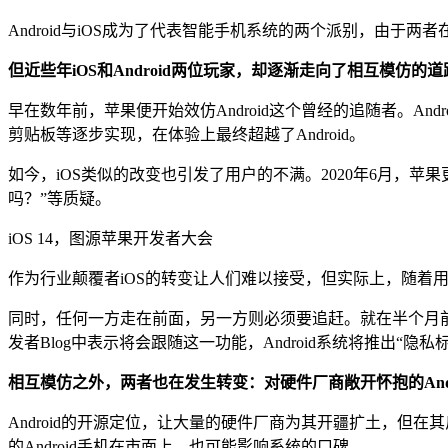
Android与iOS成为了代表智能手机系统的两个派别，由
但近些年iOS和Android两位玩家，却逐渐走向了相互模仿的道
早在数年前，苹果便开始效仿Android这个曾经的追随者。A
剪贴板等逐步实现，在体验上最终超越了Android。
如今，iOS类似的改变也引发了用户的不满。2020年6月，苹果更
吗？”等质疑。
iOS 14，图源苹果开发者大会
作为行业颠覆者iOS的转变让人们难以接受，但实际上，随着
同时，任何一方走在前面，另一方则必须要追赶。就在半个月前
发者Blog中表示将会跟随这一功能，Android系统将推出“隐私
相互模仿之外，两者也在发生转变：对硬件厂商敞开怀抱的And
Android的开源定位，让大量的硬件厂商为其开疆扩土，但
的Android手机在市面上，也可能影响系统的口碑。