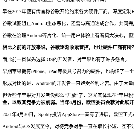
早在2017年便有传言称谷歌开始约束各大硬件厂商，深度定制
谷歌试图阻止Android生态恶化，还曾与高通达成合作，共同完
谷歌在治理Android碎片化、统一用户体验上有着莫大决心
相比之前的开放来说，谷歌逐渐收紧管控，也让硬件厂商有所
而此前一贯优先选择iOS的开发者，对苹果也有了许多怨言。
早期苹果拥有iPhone、iPad等极具号召力的硬件，也构建
形成对比的是，Android的开发者一直饱受盈利之苦。由于大
但近些年苹果对开发者没那么“开放”了，这尤其体现在“苹果税”屡
金，以致其竞争力被削弱。当年6月份，欧盟委员会就对此展
2021年4月30日，Spotify投诉AppStore一案有了
Android与iOS发展至今，对待竞争对手一直在取长补短、互