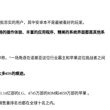
都笼络了一批忠实的用户，其中安卓本不是最被看好的玩家。
畅的操作体验、丰富的应用程序、精美的系统界面都是其他系
拉声称，“一场角逐在诺基亚这位行业霸主和苹果这位挑战者之间
太多iOS的痕迹。
4亿部的LG、4745万部的RIM和4659万部的苹果 。
手机销售量排名也都在全球十名之内。