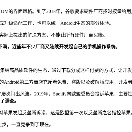
ROM的界面风格。到了2018年，谷歌要求硬件厂商按时按量给
成升级适配工作，也可以统一Android生态的部分体验。
，但实际上提出的解决方案，不能让所有硬件厂商买账。
不满，近些年不少厂商又陆续开发起自己的手机操作系统。
了一个集结高品质软件的生态，通过下载分成这样付费的方式，让开
量的Android第三方商店充斥着免费、盗版以及破解版应用，开
次闹出风波。2019年，Spotify向欧盟委员会投诉苹果，主要
开了调查。
进展，欧盟正式对苹果发起反垄断诉讼，这是欧盟第一次以反垄断之名指
不让步，一直竞争到了现在。