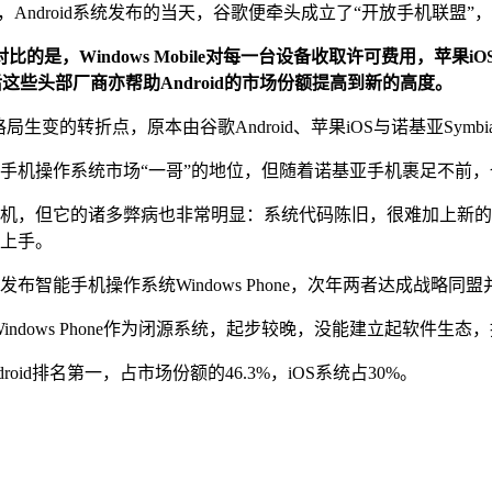
上，Android系统发布的当天，谷歌便牵头成立了“开放手机联盟
是，Windows Mobile对每一台设备收取许可费用，苹果
后这些头部厂商亦帮助Android的市场份额提高到新的高度。
局生变的转折点，原本由谷歌Android、苹果iOS与诺基亚Symbi
着手机操作系统市场“一哥”的地位，但随着诺基亚手机裹足不前，也
款手机，但它的诸多弊病也非常明显：系统代码陈旧，很难加上新
以上手。
软发布智能手机操作系统Windows Phone，次年两者达成战略同
，Windows Phone作为闭源系统，起步较晚，没能建立起软件
roid排名第一，占市场份额的46.3%，iOS系统占30%。