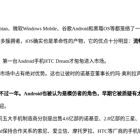
n、微软Windows Mobile、谷歌Android和黑莓OS等
了诸多簇拥者，iOS确实也是革命性的产物，它的优点十分明显：
流
Android手机HTC Dream才匆匆进入市场。
手机市场中占有绝对优势。这也让彼时的诺基亚董事长约玛·奥利
d撑不过一年。Android也被认为是模仿者的角色，早期它被质疑有
欢迎。
前五大手机制造商分别是出售4.6亿部的诺基亚、2.8亿部的三星、1.1
droid保持合作关系的索尼、爱立信、摩托罗拉、HTC等厂商的