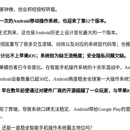
t），作者钟微，创业邦经授权转载。
一次的Android移动操作系统，也迎来了第12个版本。
12正式到来，这也是Android历史上设计变化最大的一个版本。
素；团队彻底重写了很多交互逻辑、动效以及对应的系统层代码等；
觉设计比不上苹果iOS；系统较为缺乏流畅度；安全隐私问题欠缺。
苹果模仿者已今非昔比。在智能手机操作系统的十余年混战中，And
ndroid设备数量已超30亿，Android再度稳坐全球第一大操作系
droid，早在数年前便通过对硬件厂商的开源超越了一众玩家，与
了弊端，导致系统口碑无法稳定、Android带给Google Pla
象。
系统，还能一直稳坐智能手机操作系统霸主地位吗？