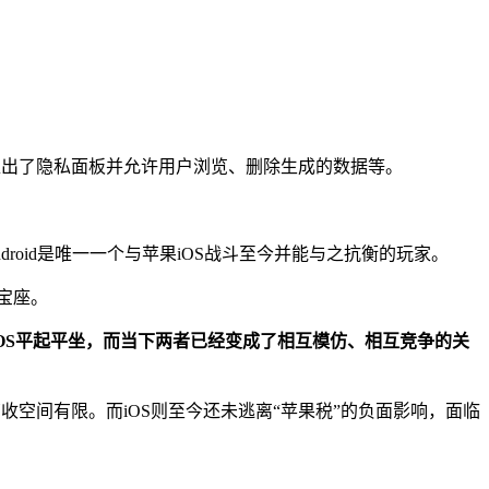
也推出了隐私面板并允许用户浏览、删除生成的数据等。
roid是唯一一个与苹果iOS战斗至今并能与之抗衡的玩家。
统宝座。
苹果iOS平起平坐，而当下两者已经变成了相互模仿、相互竞争的关
y的营收空间有限。而iOS则至今还未逃离“苹果税”的负面影响，面临