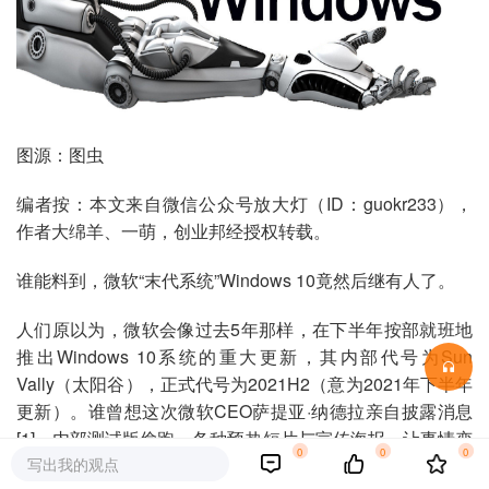
图源：图虫
编者按：本文来自微信公众号放大灯（ID：guokr233），
作者大绵羊、一萌，创业邦经授权转载。
谁能料到，微软“末代系统”Windows 10竟然后继有人了。
人们原以为，微软会像过去5年那样，在下半年按部就班地
推出Windows 10系统的重大更新，其内部代号为Sun
Vally（太阳谷），正式代号为2021H2（意为2021年下半年
更新）。谁曾想这次微软CEO萨提亚·纳德拉亲自披露消息
[1]、内部测试版偷跑、各种预热短片与宣传海报，让事情变
0
0
0
写出我的观点
得不一样了……