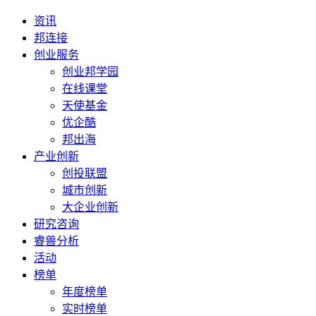
资讯
邦连接
创业服务
创业邦学园
在线课堂
天使基金
优企酷
邦出海
产业创新
创投联盟
城市创新
大企业创新
研究咨询
睿兽分析
活动
榜单
年度榜单
实时榜单