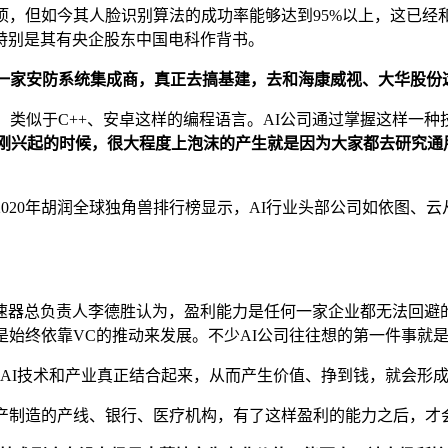
项，但如今其人脸识别算法的成功率能够达到95%以上，这已经
特别是其有央企股东中国电科作背书。
成一家安防系统集成商，真正去搞基建，去和海康威视、大华股份
能，类似于C++、安卓这样的编程语言。AI公司通过掌握这样一
刚刚兴起的时候，很大程度上泡沫的产生就是因为大家都去研究通用
020年胡润全球独角兽排行榜显示，AI行业头部公司如依图、云
速器总负责人李德胜认为，盈利能力是任何一家企业都无法回避
是始终依靠VC的推动来发展。不少AI公司往往想的第一件事就
把AI技术和产业真正结合起来，从而产生价值、挣到钱，就会形成
产制造的产线、银行、医疗机构，有了这样盈利的能力之后，才