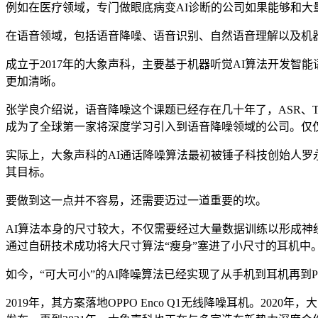
例如在医疗领域，专门做眼底病变AI诊断的公司如果能够和大
在语音领域，包括语音降噪、语音识别、自然语音理解以及机
成立于2017年的大象声科，主要基于机器听觉AI算法开发智
更加清晰。
张学良介绍说，语音降噪这个课题已经存在几十年了，ASR、
成为了全球第一家将深度学习引入到语音降噪领域的公司。仅
实际上，大象声科的AI通话降噪算法最初被锤子科技创始人
其目标。
要做到这一点并不容易，还需要迈过一道重要的坎。
AI算法本身的尺寸较大，不仅需要经过大量数据训练以形成神
通过自研技术成功将大尺寸算法“瘦身”塞进了小尺寸的耳机中
如今，“可大可小”的AI降噪算法已经实现了从手机到耳机再到
2019年，其方案落地OPPO Enco Q1无线降噪耳机。20