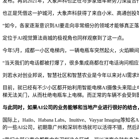
发布。再到2021年，大象声科也正在与多家造车新势力深度合
也正是凭借这一护城河，大象声科获得了来自小米、高通创投
“如今，各家逐渐意识到AI要走向非常细分的领域才能够真正落
定位于AI视觉算法商城的极视角也同样观察到了这一点。
今年5月，成都一小区电梯内，一辆电瓶车突然起火，火焰瞬
“当天我们的电话都被打爆了，很多集成商都在打电话询问相应的
刘若水对创业邦说，智慧社区和智慧农业是今年以来对AI需求
目前，就已经有不少小区都开始利用智能电梯AI摄像头来阻
梯无法关门，从而杜绝电瓶车上电梯。而正常的车辆不会受到
与此同时，如果AI公司的业务能够和当地产业进行很好的结
国际上，Hailo、Habana Labs、Inuitive、Vayy
的一些AI公司，初期靠广州和深圳市场就可以活得不错，然