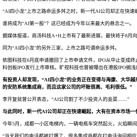
“AI四小龙”上市之路命运多舛之时，新一代AI公司却正在快
谁将成为“AI第一股”？这已经成为今年以来最大的悬念之一。
据媒体报道，商汤科技A+H上市有了最新进展，最快将于8月
同为“AI四小龙”的另外三家，上市之路可谓命运多舛。
依图科技在6月底申请撤回了上市申请文件，IPO从中止变成
科创板IPO发行上市审核。旷视科技也曾被曝出在港股IPO搁
有投资人却发现，“AI四小龙”的业务正在变得与海康、大华越
的安防系统集成商，而且这家公司的坏账很高、毛利很低。”
李开复就曾公开表态，“AI公司割了不少投资人的韭菜……”
与此同时，新一代AI公司却正在快速崛起，大有在资本市场一
今年5月，成都一小区电梯内，一辆电瓶车突然起火，火焰瞬
“当天我们的电话都被打爆了，很多集成商都在打电话询问相应