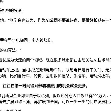
作。
等机构的投资。
地。”张学良也认为，
作为AI公司不要追热点，要做好长期在一
间吞噬整个电梯间，多人被烧伤。
AI算法。”
增长最为快速的两个领域。现在很多城市都在主动关注AI技术
止电动车上楼。当相机识别到电动车时，联动电梯进行不关门、无
影响，比如自行车、轮椅、医用救护担架、手推车、电动滑板车
合，往往在第一时间得到部署和应用的机会就会更多。
ar Imaging等知名AI创新型企业都来自于以色列。但以色列总人口数
后再去扩展到珠三角，再扩展到全国，可以一步一步的使它发展壮