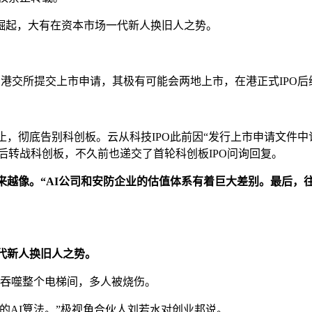
速崛起，大有在资本市场一代新人换旧人之势。
向港交所提交上市申请，其极有可能会两地上市，在港正式IPO
终止，彻底告别科创板。云从科技IPO此前因“发行上市申请文件
浅后转战科创板，不久前也递交了首轮科创板IPO问询回复。
来越像。“AI公司和安防企业的估值体系有着巨大差别。最后，往
代新人换旧人之势。
间吞噬整个电梯间，多人被烧伤。
的AI算法。”极视角合伙人刘若水对创业邦说。