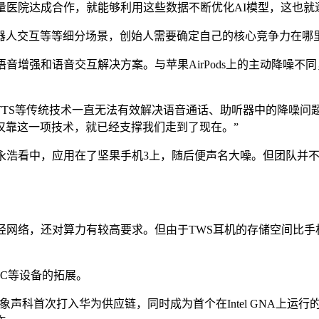
量医院达成合作，就能够利用这些数据不断优化AI模型，这也就
器人交互等等细分场景，创始人需要确定自己的核心竞争力在哪
能语音增强和语音交互解决方案。与苹果AirPods上的主动降噪
TTS等传统技术一直无法有效解决语音通话、助听器中的降噪问
仅靠这一项技术，就已经支撑我们走到了现在。”
罗永浩看中，应用在了坚果手机3上，随后便声名大噪。但团队并
经网络，还对算力有较高要求。但由于TWS耳机的存储空间比
。
PC等设备的拓展。
20年，大象声科首次打入华为供应链，同时成为首个在Intel GN