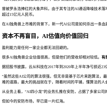
曾被罗永浩捧红的大象声科，由于其专注的AI通话降噪技术落地
超过15亿元人民币。
在AI独角兽上市难的背景下，新一代AI公司是如何杀出一条血
资本不再盲目，
AI估值向价值回归
盈利能力是任何一家企业都无法回避的。
很多AI独角兽企业估值很高，但是他们的营收却相对较低。
有
据招股书披露，云从科技在2017年到2020年上半年净亏损近2
“虽然这些AI公司的算法很强，但无非是基于芯片来跑算法，
难的道路，最大的挑战就在于，随着时间的平铺，懂算法的人
从业务上看，“AI四小龙”的业务扎推在安防，占据了多家公司
但如今的安防市场，早已是一片红海。