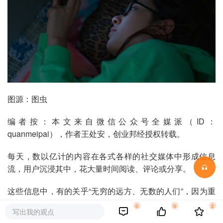
图源：图虫
编者按：本文来自微信公众号全媒派（ID：
quanmeipai），作者王处安，创业邦经授权转载。
每天，数以亿计的内容在各式各样的社交媒体中形成信息
流，用户沉浸其中，花大量时间阅读、评论或分享。
这些信息中，有的关乎“无穷的远方、无数的人们”，因为重
要而获得了人们的关注，也因为关注而变得更重要。有的则
0
0
2
写出我的观点
是营销广告、虚假内容、垃圾信息，甚至是争吵谩骂，它们