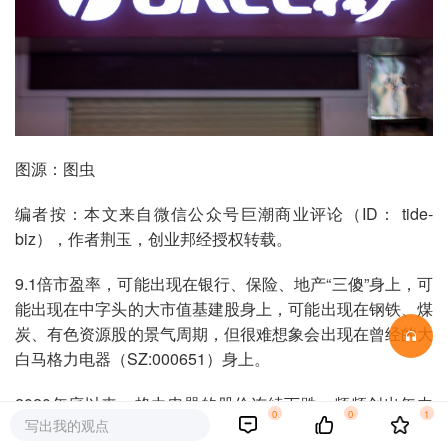
图源：图虫
编者按：本文来自微信公众号巨潮商业评论（ID： tide-
biz），作者荆玉，创业邦经授权转载。
9.1倍市盈率，可能出现在银行、保险、地产“三傻”身上，可
能出现在中字头的大市值基建股身上，可能出现在钢铁、煤
炭、有色资源股的景气周期，但很难想象会出现在曾经的大
白马格力电器（SZ:000651）身上。
2020年底以来，格力电器的股价连续下跌，频频创出年内
0
0
1
写出我的观点
新低，自年初以来股价跌幅达到34.02%，让不少投资者深