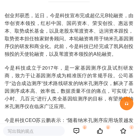
创业邦获悉，近日，今是科技宣布完成超亿元B轮融资，由
华创资本领投，红杉中国、国药资本、荣安创投、惠远资
本、取势成长基金，以及老股东苇渡资本、达润资本跟投，
取势资本担任独家财务顾问。本轮融资将用于纳米孔基因测
序仪的研发和商业化。此前，今是科技已经完成了凯风创投
独投的天使轮融资，以及苇渡资本领投的A轮融资。
今是科技成立于2017年，是一家基因测序仪及试剂研发
商，致力于让基因测序成为精准医疗的常规手段。公司基
于“边合成边测序”技术路线研发的纳米孔测序仪，解决了基
因测序成本高、效率低，数据质量不佳的痛点，可实现“几
小时、几百元”进行人类全基因组测序的目标，有望推动纳
米孔测序仪在临床广泛应用。
今是科技CEO苏云鹏表示：“随着纳米孔测序应用场景越发
明确，想象空间越来越大，资本和产业界对该赛道的关注度
0
0
1
写出我的观点
日益提升。近日，牛津纳米孔申请上市，行业更是进一步火