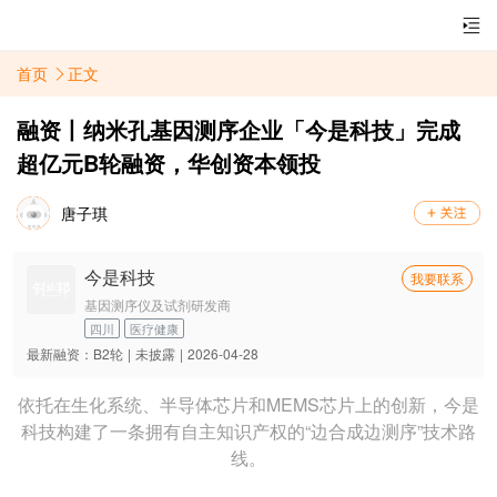
首页
正文
融资丨纳米孔基因测序企业「今是科技」完成
超亿元B轮融资，华创资本领投
唐子琪
今是科技
我要联系
基因测序仪及试剂研发商
四川
医疗健康
最新融资：
B2轮
|
未披露
|
2026-04-28
依托在生化系统、半导体芯片和MEMS芯片上的创新，今是
科技构建了一条拥有自主知识产权的“边合成边测序”技术路
线。