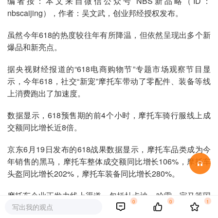
编者按：本文来自微信公众号 NBS新品略（ID：
nbscaijing），作者：吴文武，创业邦经授权发布。
虽然今年618的热度较往年有所降温，但依然呈现出多个新
爆品和新亮点。
据央视财经报道的“618电商购物节”专题市场观察节目显
示，今年618，社交“新宠”摩托车带动了零配件、装备等线
上消费跑出了加速度。
数据显示，618预售期的前4个小时，摩托车骑行服线上成
交额同比增长近8倍。
京东6月19日发布的618战果数据显示，摩托车品类成为今
年销售的黑马，摩托车整体成交额同比增长106%，摩托车
头盔同比增长202%，摩托车装备同比增长280%。
摩托车企业正发力线上渠道，包括杜卡迪、哈雷、宝马等国
0
0
1
写出我的观点
际大牌，雅马哈、KTM、贝纳利等合资品牌，春风动力、钱