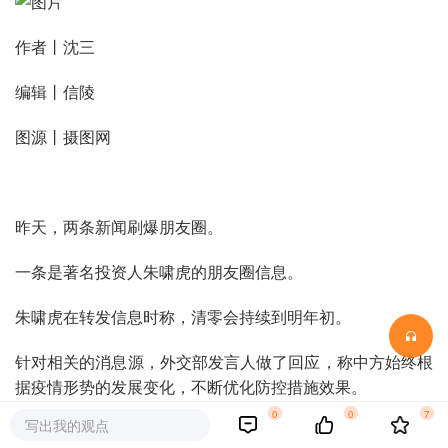
作者丨沈三
编辑丨信陵
图源丨摄图网
昨天，两条新闻刷爆朋友圈。
一条是著名投资人朱啸虎的朋友圈信息。
朱啸虎在转发信息时称，清零会持续到明年初。
针对相关的消息源，外交部发言人做了回应，称中方始终根
据疫情形势的发展变化，不断优化防控措施效果。
0
0
7
写出我的观点
但无论如何，朱啸虎转发的信息令人忧虑。