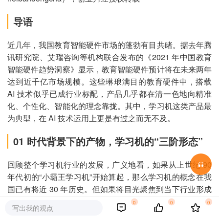
导语
近几年，我国教育智能硬件市场的蓬勃有目共睹。据去年腾
讯研究院、艾瑞咨询等机构联合发布的《2021 年中国教育
智能硬件趋势洞察》显示，教育智能硬件预计将在未来两年
达到近千亿市场规模。这些琳琅满目的教育硬件中，搭载
AI 技术似乎已成行业标配，产品几乎都在清一色地向精准
化、个性化、智能化的理念靠拢。其中，学习机这类产品最
为典型，在 AI 技术运用上更是有过之而无不及。
01
时代背景下的产物，学习机的“三阶形态”
回顾整个学习机行业的发展，广义地看，如果从上世纪 90
年代初的“小霸王学习机”开始算起，那么学习机的概念在我
国已有将近 30 年历史。但如果将目光聚焦到当下行业形成
普遍共识的平板式学习机上，其可分为三大发展阶段，概括
0
0
0
写出我的观点
起来分别是“电子教辅”平板阶段、“网课学习”平板阶段以