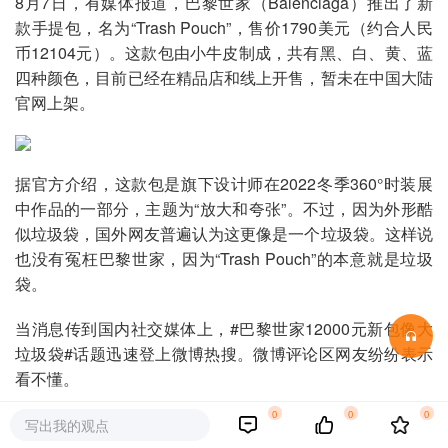
8月7日，有媒体报道，巴黎世家（Balenciaga）推出了新
款手提包，名为“Trash Pouch”，售价1790美元（约合人民
币12104元）。这款包由小牛皮制成，共有黑、白、黄、蓝
四种颜色，目前已经在精品店和线上开售，暂未在中国大陆
官网上架。
据官方介绍，这款包是旗下设计师在2022冬季360°时装展
中作品的一部分，主题为“放大和夸张”。不过，因为外形酷
似垃圾袋，国外网友普遍认为这更像是一个垃圾袋。这样说
也没有冤枉巴黎世家，因为“Trash Pouch”的本意就是垃圾
袋。
当消息传到国内社交媒体上，#巴黎世家12000元新包像大
垃圾袋#话题迅速登上微博热搜。微博评论区网友纷纷表示
看不懂。
0
0
0
有网友担忧：“这包可得看好了，保洁阿姨分分钟收拾扔
写出我的观点