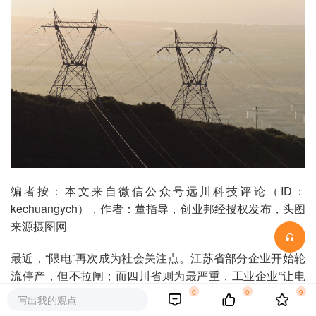
编者按：本文来自微信公众号远川科技评论（ID：
kechuangych），作者：董指导，创业邦经授权发布，头图
来源摄图网
最近，“限电”再次成为社会关注点。江苏省部分企业开始轮
流停产，但不拉闸；而四川省则为最严重，工业企业“让电
于民”，像富士康等企业也要停产一周。
0
0
9
写出我的观点