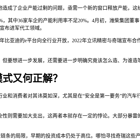
地造成了企业产能过剩的问题，亟需一个新的窗口释放产能，这
47%，其中36家车企的产能利用率不足20%。4月初，潍柴集
或宣布进军代工领域。
021年比亚迪的e平台向全行业开放，2022年立讯精密与奇瑞宣
，但要想进一步发展，还需要进一步明确究竟该怎么造、为谁造
模式又何正解？
行业和消费者对其讳莫如深，尤其是在“安全是第一要务”的汽车
全性则需要加大支出，这两者本就存在一定的悖论。大部分暴雷
、长链条的局限，早期的投资成本仍处于高位。哪怕寻找奇瑞这些