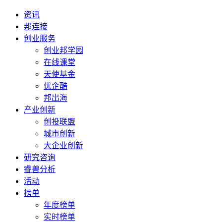
资讯
邦连接
创业服务
创业邦学园
在线课堂
天使基金
优企酷
邦出海
产业创新
创投联盟
城市创新
大企业创新
研究咨询
睿兽分析
活动
榜单
年度榜单
实时榜单