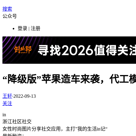
搜索
公众号
登录 | 注册
“降级版”苹果造车来袭，代工
王轩
·
2022-09-13
关注
in
浙江
社区社交
女性时尚图片分享社交应用，主打”我的生活in记“