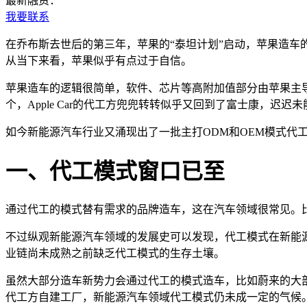
最新融资：
我要联系
在乔布斯去世后的第三年，苹果的“泰坦计划”启动，苹果造车
从当下来看，苹果似乎有点过于自信。
苹果造车的逻辑很简单，软件、芯片等高附加值部分由苹果主导
个，Apple Car的代工方兜兜转转似乎又回到了富士康，迟
如今新能源汽车行业又涌现出了一批主打ODM和OEM模式代
一、代工模式窗口已至
通过代工的模式替有需求的品牌造车，这在汽车领域很常见。
不过纵观新能源汽车领域的发展史可以发现，代工模式在新能
业链尚未成熟之前缺乏代工模式的生存土壤。
虽然大部分造车新势力会通过代工的模式造车，比如蔚来的大
代工方自建工厂，新能源汽车领域代工模式仍未成一定的气候