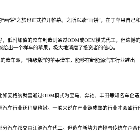
的“画饼”之旅也正式拉开帷幕。之所以敢“画饼”，在于苹果自
，低附加值的整车制造则通过ODM或OEM模式代工，但遗憾的是
迟未能给出一个样车的苹果，极大地消磨了投资者的信心。
工的造车派，“降级版”的苹果造车，能够在新能源汽车行业蹚出
比如麦格纳就曾通过ODM模式为宝马、奔驰、丰田等知名车企造
源汽车行业还稍显稚嫩。一般来说在产业链成熟的行业才会盛行
部分汽车都交由江淮汽车代工。但造车新势力选择与传统车企合
。