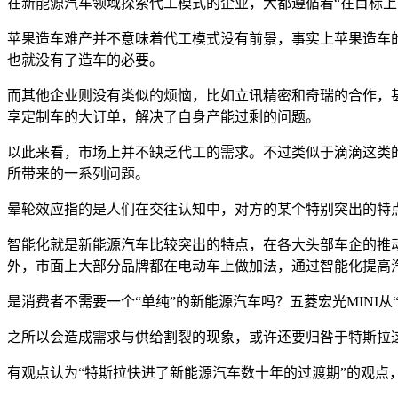
在新能源汽车领域探索代工模式的企业，大都遵循着“在目标上
苹果造车难产并不意味着代工模式没有前景，事实上苹果造车的难
也就没有了造车的必要。
而其他企业则没有类似的烦恼，比如立讯精密和奇瑞的合作，甚
享定制车的大订单，解决了自身产能过剩的问题。
以此来看，市场上并不缺乏代工的需求。不过类似于滴滴这类
所带来的一系列问题。
晕轮效应指的是人们在交往认知中，对方的某个特别突出的特
智能化就是新能源汽车比较突出的特点，在各大头部车企的推动
外，市面上大部分品牌都在电动车上做加法，通过智能化提高
是消费者不需要一个“单纯”的新能源汽车吗？五菱宏光MINI
之所以会造成需求与供给割裂的现象，或许还要归咎于特斯拉
有观点认为“特斯拉快进了新能源汽车数十年的过渡期”的观