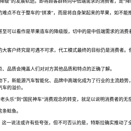
降级”的发展轨迹。即将顾客群转向中低端需求的消费者，走“降
点不在于整车的“拼凑”，而是将自身架起来的苹果，如不能推出超
至可以看作是苹果造车的降级版，切中的是中低端需求的消费者
的大客户终究是可遇不可求，代工模式最终的目标仍是消费者。
点、品质会掩盖人们对对方其他品质和特点的正确了解。
下，新能源汽车智能化、品牌中高端化成为了行业的主流趋势，
汽车的溢价。
从“老头乐”到“国民神车”消费观念的转变，就足以说明消费者的
这条鲶鱼。
点，这一说法或许有些夸张，但不可否认的是，特斯拉确实推动了