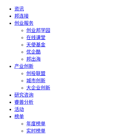
资讯
邦连接
创业服务
创业邦学园
在线课堂
天使基金
优企酷
邦出海
产业创新
创投联盟
城市创新
大企业创新
研究咨询
睿兽分析
活动
榜单
年度榜单
实时榜单