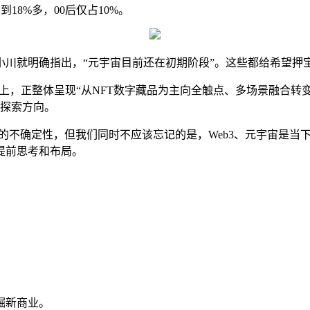
到18%多，00后仅占10%。
小川就明确指出，“元宇宙目前还在初期阶段”。这些都给希望押
触点选择上，正整体呈现“从NFT数字藏品为主向全触点、多场景融
重点探索方向。
样的不确定性，但我们同时不应该忘记的是，Web3、元宇宙是
提前思考和布局。
掘新商业。