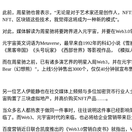
此前，周星驰也曾表示，“无论是对于艺术家还是创作人，NF
NFT、区块链这些技术，我觉得这将成为一种新的模式”。
对此，媒体解读为周星驰将要跨界进入元宇宙，并要在Web3
元宇宙英文词语为Metaverse，最早来自1992年的科幻小
《黑客帝国》《头号玩家》《西部世界》等影视作品，《模拟
而在周星驰之前，已有诸多演艺界的明星入局Web3，并在元宇宙、N
Bear（幻想熊）”，上线5分钟售出3000个，仅仅40分钟就宣布
另一位艺人伊能静也在社交媒体上频频与多位加密货币行业人士探
宙购置了三块虚拟地产，并高价购买NFT产品……。
当众多名人都热衷于做同一件事时，往往说明这件事已经影响到
临了。而Web3、元宇宙时代的来临，也必将给企业营销带来
百度营销近日联合凯度推出的《Web3.0营销白皮书》就指出