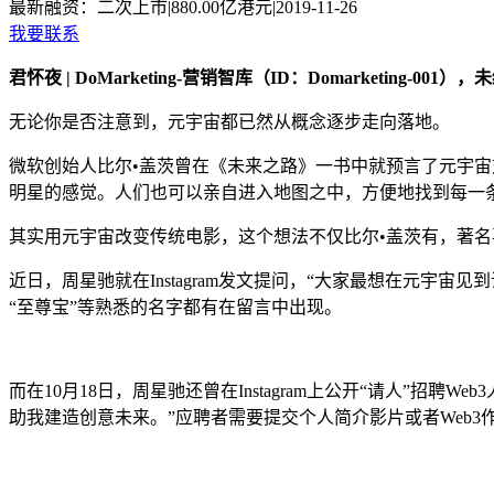
最新融资：
二次上市
|
880.00亿港元
|
2019-11-26
我要联系
君怀夜 | DoMarketing-营销智库（ID：Domarketing-00
无论你是否注意到，元宇宙都已然从概念逐步走向落地。
微软创始人比尔•盖茨曾在《未来之路》一书中就预言了元宇
明星的感觉。人们也可以亲自进入地图之中，方便地找到每一
其实用元宇宙改变传统电影，这个想法不仅比尔•盖茨有，著
近日，周星驰就在Instagram发文提问，“大家最想在元
“至尊宝”等熟悉的名字都有在留言中出现。
而在10月18日，周星驰还曾在Instagram上公开“请人”招
助我建造创意未来。”应聘者需要提交个人简介影片或者Web