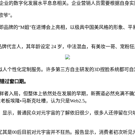
和企业的数字化发展水平息息相关。企业营销人员需要根据自身
欧爷”。
自美即品牌的“M姐”在进博会上亮相，以极具中国美风格的形象
品牌代言人，其年龄设定 24 岁，中法混血，有美妆一哥、宠
拟人个性化定制服务。许多第三方自主研发的3D捏脸系统都可自
莫错过窗口期。
尝鲜者入局，但整体上依然处在发展的早期，新赛道必然充满不确
老板埃隆•马斯克吐槽，认为只是Web2.5。
告》显示，普通民众对元宇宙的了解依旧很少，很多人还停留在
是00后目前对元宇宙并不狂热。报告显示，消费者初次听见元宇宙并