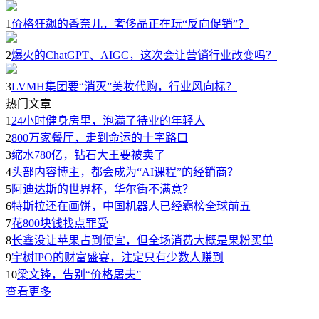
1
价格狂飙的香奈儿，奢侈品正在玩“反向促销”？
2
爆火的ChatGPT、AIGC，这次会让营销行业改变吗？
3
LVMH集团要“消灭”美妆代购，行业风向标？
热门文章
1
24小时健身房里，泡满了待业的年轻人
2
800万家餐厅，走到命运的十字路口
3
缩水780亿，钻石大王要被卖了
4
头部内容博主，都会成为“AI课程”的经销商？
5
阿迪达斯的世界杯，华尔街不满意？
6
特斯拉还在画饼，中国机器人已经霸榜全球前五
7
花800块钱找点罪受
8
长鑫没让苹果占到便宜，但全场消费大概是果粉买单
9
宇树IPO的财富盛宴，注定只有少数人赚到
10
梁文锋，告别“价格屠夫”
查看更多