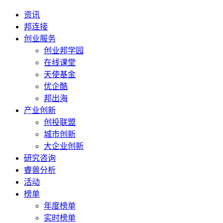
资讯
邦连接
创业服务
创业邦学园
在线课堂
天使基金
优企酷
邦出海
产业创新
创投联盟
城市创新
大企业创新
研究咨询
睿兽分析
活动
榜单
年度榜单
实时榜单