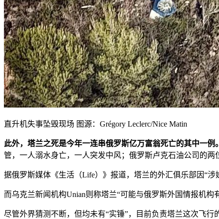
直升机失事坠毁现场 图源：Grégory Leclerc/Nice Matin
此外，塔兰之死是今年一连串俄罗斯亿万富翁死亡的其中一例
管，一人溺水身亡，一人突发中风；俄罗斯卢克石油公司的两
据俄罗斯媒体《生活（Life）》报道，塔兰的外汇俱乐部因“涉
而乌克兰新闻机构Unian则称塔兰“可能与俄罗斯外国情报机构
尽管外界猜测不断，但均未有“实锤”，目前负责塔兰这次飞