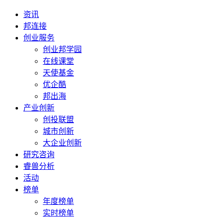
资讯
邦连接
创业服务
创业邦学园
在线课堂
天使基金
优企酷
邦出海
产业创新
创投联盟
城市创新
大企业创新
研究咨询
睿兽分析
活动
榜单
年度榜单
实时榜单