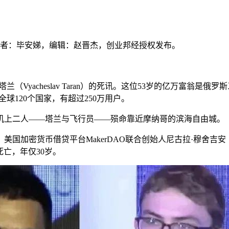
），作者：毕安娣，编辑：赵晋杰，创业邦经授权发布。
Vyacheslav Taran）的死讯。这位53岁的亿万富翁是俄罗斯
全球120个国家，有超过250万用户。
，机上二人——塔兰与飞行员——殒命靠近摩纳哥的滨海自由城。
密货币借贷平台MakerDAO联合创始人尼古拉·穆舍吉安（Nikol
睡梦中死亡，年仅30岁。