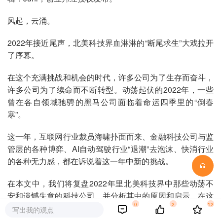
风起，云涌。
2022年接近尾声，北美科技界血淋淋的“断尾求生”大戏拉开
了序幕。
在这个充满挑战和机会的时代，许多公司为了生存而奋斗，
许多公司为了续命而不断转型。动荡起伏的2022年，一些
曾在各自领域驰骋的黑马公司面临着命运四季里的“倒春
寒”。
这一年，互联网行业裁员海啸扑面而来、金融科技公司与监
管层的各种博弈、AI自动驾驶行业“退潮”去泡沫、快消行业
的各种无力感，都在诉说着这一年中新的挑战。
在本文中，我们将复盘2022年里北美科技界中那些动荡不
安和遗憾失意的科技公司，并分析其中的原因和启示。在这
0
2
12
个年末，让我们在等待新的一年到来的同时，一起探索科技
写出我的观点
界的新天地，感受打拼事业中的那些奋斗和努力。