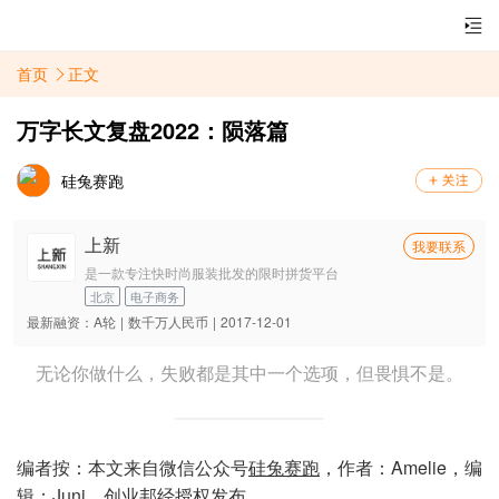
首页
正文
万字长文复盘2022：陨落篇
硅兔赛跑
上新
我要联系
是一款专注快时尚服装批发的限时拼货平台
北京
电子商务
最新融资：
A轮
|
数千万人民币
|
2017-12-01
无论你做什么，失败都是其中一个选项，但畏惧不是。
编者按：本文来自微信公众号
硅兔赛跑
，作者：Amelie，编
辑：Juni，创业邦经授权发布。