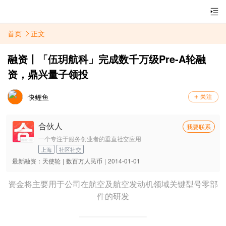
首页
正文
融资丨「伍玥航科」完成数千万级Pre-A轮融
资，鼎兴量子领投
快鲤鱼
合伙人
我要联系
一个专注于服务创业者的垂直社交应用
上海
社区社交
最新融资：
天使轮
|
数百万人民币
|
2014-01-01
资金将主要用于公司在航空及航空发动机领域关键型号零部
件的研发