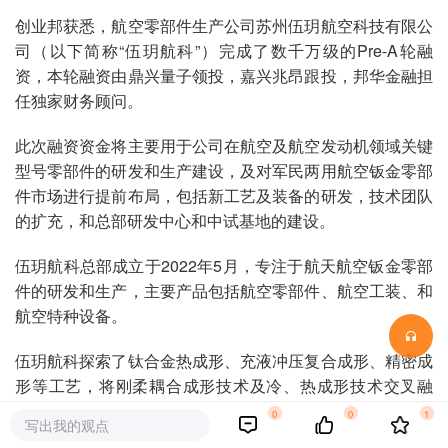
创业邦获悉，航空零部件生产公司苏州伍玥航空科技有限公
司（以下简称“伍玥航科”）完成了数千万级的Pre-A轮融
资，本轮融资由鼎兴量子领投，嘉兴兆昂跟投，邦华金融担
任独家财务顾问。
此次融资资金将主要用于公司在航空及航空发动机领域关键
型号零部件的研发和生产建设，及对军民两用航空钣金零部
件市场进行提前布局，包括新工艺及装备的研发，技术团队
的扩充，和总部研发中心和中试基地的建设。
伍玥航科总部成立于2022年5月，专注于航天航空钣金零部
件的研发和生产，主要产品包括航空零部件、航空工装、和
航空特种设备。
伍玥航科探索了钛合金热成形、充液冲压复合成形、精密成
形等工艺，将刚柔耦合成形技术及冷、热成形技术交叉融
合，实现钣金零件的定型定性一体化研究，极大地拓宽了成
0
0
1
写出我的观点
形零件的复杂程度和功能要求范围，提升了零件性能的同时