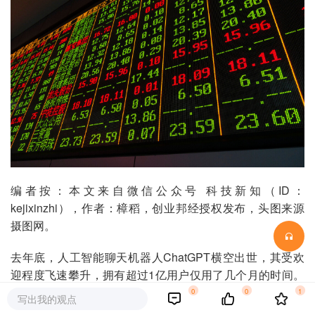
编者按：本文来自微信公众号 科技新知（ID：
kejixinzhi），作者：樟稻，创业邦经授权发布，头图来源
摄图网。
去年底，人工智能聊天机器人ChatGPT横空出世，其受欢
迎程度飞速攀升，拥有超过1亿用户仅用了几个月的时间。
在尝鲜者眼里，ChatGPT几乎具备无所不能的形象，于是
0
0
1
写出我的观点
就有人想利用它在二级市场上获利。