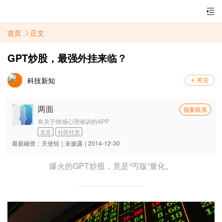
首页
正文
GPT炒股，最强外挂来临？
科技新知
两面
我要联系
有关于情感心理倾诉的APP
北京
社区社交
最新融资：
天使轮
|
未披露
|
2014-12-30
爆火的GPT炒股，竟是“丐版”量化。