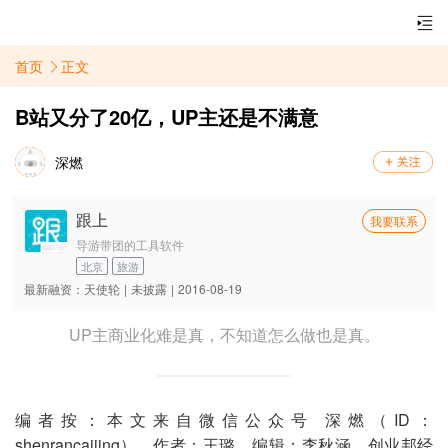
首页
正文
B站又分了20亿，UP主还是不满意
深燃
跟上
我要联系
导游带团的工具软件
北京
旅游
最新融资：
天使轮
|
未披露
|
2016-08-19
UP主商业化难是真，不知道怎么做也是真。
编者按：本文来自微信公众号 深燃（ID：
shenrancaijing），作者：王璐，编辑：李秋涵，创业邦经