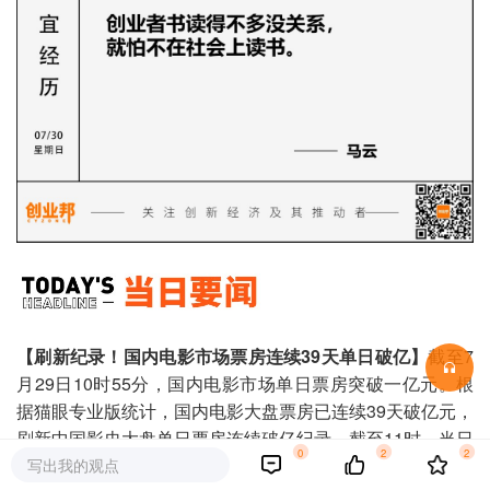
【刷新纪录！国内电影市场票房连续39天单日破亿】
截至7
月29日10时55分，国内电影市场单日票房突破一亿元。根
据猫眼专业版统计，国内电影大盘票房已连续39天破亿元，
刷新中国影史大盘单日票房连续破亿纪录。截至11时，当日
0
2
2
票房前三名分别为《封神第一部》《热烈》《长安三万
写出我的观点