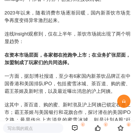
2023年以来，随着消费市场逐渐回暖，国内新茶饮市场竞
争再度变得异常激烈起来。
连线Insight观察到，仅在上半年，茶饮市场就出现了两个明
显趋势：
在资本市场层面，各家都在抢跑争上市；在业务扩张层面，
加盟制成了玩家们的共同选择。
一方面，据彭博社报道，至少有6家国内新茶饮品牌正在中
国香港和美国排队IPO，包括蜜雪冰城、茶百道、购的蜜、
霸王茶姬及新时沏，以及最近曝出消息的沪上阿姨。
这其中，茶百道、购的蜜、新时沏及沪上阿姨已锁定在港上
市；霸王茶姬与美国银行和花旗合作，探讨潜在的美国IPO
之路；最早传出上市消息的蜜雪冰城，则是计划A股“赶
1
1
0
考”。
写出我的观点