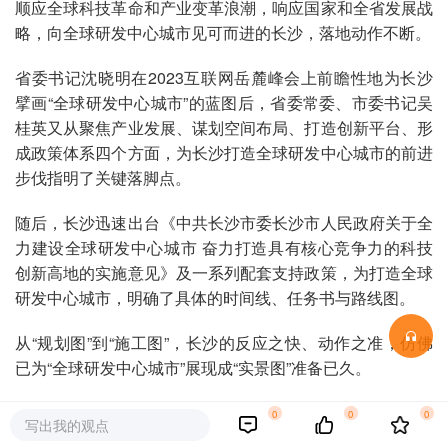
顺应全球科技革命和产业变革浪潮，响应国家和全省发展战
略，向全球研发中心城市见可而进的长沙，落地动作不断。
省委书记沈晓明在2023互联网岳麓峰会上前瞻性地为长沙
擘画“全球研发中心城市”的蓝图后，省委常委、市委书记吴
桂英又从聚焦产业发展、谋划空间布局、打造创新平台、形
成政策体系四个方面，为长沙打造全球研发中心城市的前进
步伐指明了关键落脚点。
随后，长沙迅速出台《中共长沙市委长沙市人民政府关于全
力建设全球研发中心城市 奋力打造具有核心竞争力的科技
创新高地的实施意见》及一系列配套支持政策，为打造全球
研发中心城市，明确了具体的时间线、任务书与路线图。
从“规划图”到“施工图”，长沙的反应之快、动作之准，仿佛
已为“全球研发中心城市”展现成“实景图”准备已久。
立足大国之需，着眼全球之势的“认知之破”
0
0
0
写出我的观点