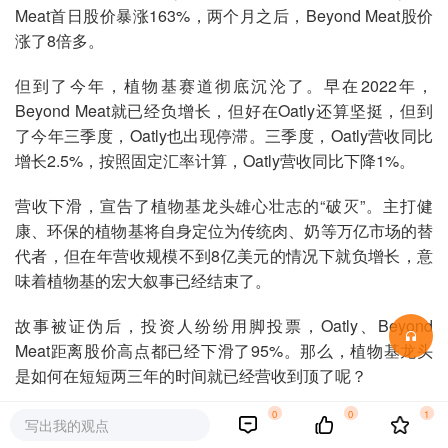
Meat首日股价暴涨163%，两个月之后，Beyond Meat股价
涨了8倍多。
但到了今年，植物基赛道彻底沉沦了。早在2022年，
Beyond Meat就已经负增长，但好在Oatly还算坚挺，但到
了今年三季度，Oatly也出现停滞。三季度，Oatly营收同比
增长2.5%，按照固定汇率计算，Oatly营收同比下降1%。
营收下滑，宣告了植物基龙头雄心壮志的“破灭”。主打健
康、环保的植物基将自身定位为传统肉、奶等万亿市场的替
代者，但在年营收规模不到8亿美元的情况下就负增长，意
味着植物基的宏大叙事已经结束了。
故事被证伪后，投资人纷纷用脚投票，Oatly、Beyond
Meat距离股价高点都已经下滑了95%。那么，植物基龙头
是如何在短短两三年的时间就已经营收到顶了呢？
0
0
1
本文持有以下观点：
写出我的观点