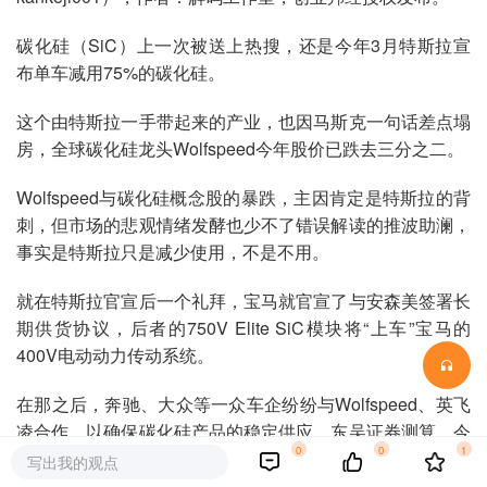
碳化硅（SiC）上一次被送上热搜，还是今年3月特斯拉宣
布单车减用75%的碳化硅。
这个由特斯拉一手带起来的产业，也因马斯克一句话差点塌
房，全球碳化硅龙头Wolfspeed今年股价已跌去三分之二。
Wolfspeed与碳化硅概念股的暴跌，主因肯定是特斯拉的背
刺，但市场的悲观情绪发酵也少不了错误解读的推波助澜，
事实是特斯拉只是减少使用，不是不用。
就在特斯拉官宣后一个礼拜，宝马就官宣了与安森美签署长
期供货协议，后者的750V Elite SiC模块将“上车”宝马的
400V电动动力传动系统。
在那之后，奔驰、大众等一众车企纷纷与Wolfspeed、英飞
凌合作，以确保碳化硅产品的稳定供应。东吴证券测算，今
0
0
1
年1-8月特斯拉以外的其他车企已贡献25%的碳化硅车型销
写出我的观点
量。