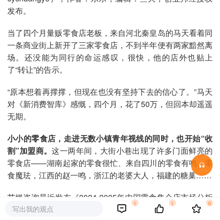
发布。
当了四个月量贩零食店老板，来自河北秦皇岛的马天看着同
一条商业街上新开了三家零食店，不到半年便有两家黯然离
场。还没能为同行的命运感叹，很快，他的店外也贴上
了“转让”的告示。
“原本想着再撑撑，但现在也没有坚持下去的信心了。”马天
对《新消费智库》感慨，四个月，花了50万，但回本却遥遥
无期。
小小的零食店，走进无数小镇青年视线的同时，也开始“收
割”加盟商。
这一两年间，大街小巷出现了许多门面鲜亮的
零食店——湖南起家的零食很忙、来自四川的零食有鸣、零
食魔珐，江西的赵一鸣，浙江的老婆大人，福建的糖巢……
艾媒咨询最近发布《2024-2025年中国零食集合店市场分析
1
1
0
写出我的观点
及发展趋势报告》显示，零食集合店竞争趋向白热化，门店