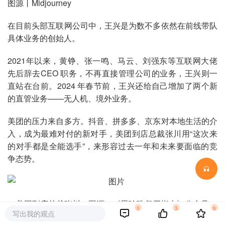
图源丨Midjourney
在目前头部互联网公司中，王兴是为数不多依然在前线带队
具体业务的创始人。
2021年以来，黄铮、张一鸣、马云、刘强东等互联网大佬
先后辞去CEO 职务，不再直接管理公司的业务，王兴则一
直站在台前。2024 年春节前，王兴还给自己增加了两个新
的直管业务——无人机、境外业务。
美团的压力来自多方。抖音、拼多多、京东对本地生活的介
入，成为最难对付的新对手，美团到店总裁张川用“这次来
的对手都是全能选手”，来形容过去一年和未来要面临的竞
争态势。
美团到店总裁张川，图源：《黑珍珠餐厅指南》公众号
0
3
6
写出我的观点