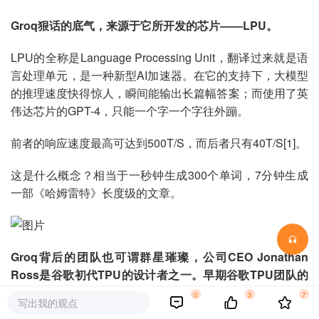
Groq狠话的底气，来源于它所开发的芯片——LPU。
LPU的全称是Language Processing Unit，翻译过来就是语
言处理单元，是一种新型AI加速器。在它的支持下，大模型
的推理速度快得惊人，瞬间能输出长篇幅答案；而使用了英
伟达芯片的GPT-4，只能一个字一个字往外蹦。
前者的响应速度最高可达到500T/S，而后者只有40T/S[1]。
这是什么概念？相当于一秒钟生成300个单词，7分钟生成
一部《哈姆雷特》长度级的文章。
Groq背后的团队也
可谓群星璀璨
，公司CEO Jonathan
Ross是谷歌初代
TPU
的设计者之一。早期谷歌TPU团队的
10位成员中，8位都
跳槽到
了Groq。
0
3
7
写出我的观点