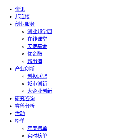
资讯
邦连接
创业服务
创业邦学园
在线课堂
天使基金
优企酷
邦出海
产业创新
创投联盟
城市创新
大企业创新
研究咨询
睿兽分析
活动
榜单
年度榜单
实时榜单