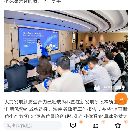
本次总决赛的冠、亚、季军。
大力发展新质生产力已经成为我国在新发展阶段构筑国家竞
争新优势的战略选择。海南省政府工作报告，亦将“培育新
质生产力”列为“更高质量培育现代化产业体系”的具体举措之
0
0
0
一。Tech Sanya紧扣新质生产力这一关键核心，围绕数字
写出我的观点
经济、人工智能、生物科技、深海技术、新能源环保、国产